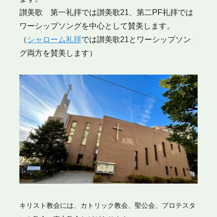
讃美歌 第一礼拝では讃美歌21、第二PF礼拝では
ワーシップソングを中心として賛美します。
（
シャローム礼拝
では讃美歌21とワーシップソン
グ両方を賛美します）
キリスト教会には、カトリック教会、聖公会、プロテスタ