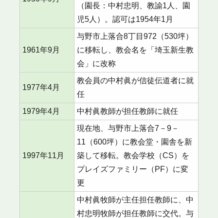
（園長：中村忠明、教諭1人、園
児5人）。認可は1954年1月
与野市上落合8丁目972（530坪）
1961年9月
に移転し、教会名を「埼玉新生教
会」に改称
教会員の中村眞が信徒伝道者に就
1977年4月
任
1979年4月
中村眞教師が担任教師に就任
現在地、与野市上落合7－9－
11（600坪）に教会堂・園舎を新
1997年11月
築して移転。教会学校（CS）を
プレイズファミリー（PF）に変
更
中村眞牧師が主任担任教師に、中
村忠明牧師が担任教師に交代。与